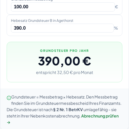
€
Hebesatz Grundsteuer B in Agethorst
%
GRUNDSTEUER PRO JAHR
390,00 €
entspricht 32,50 € pro Monat
Grundsteuer = Messbetrag × Hebesatz. Den Messbetrag
finden Sie im Grundsteuermessbescheid Ihres Finanzamts.
Die Grundsteuer ist nach
§ 2 Nr. 1 BetrKV
umlagefähig – sie
steht in Ihrer Nebenkostenabrechnung.
Abrechnung prüfen
→