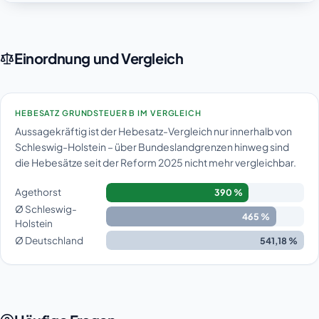
Einordnung und Vergleich
HEBESATZ GRUNDSTEUER B IM VERGLEICH
Aussagekräftig ist der Hebesatz-Vergleich nur innerhalb von
Schleswig-Holstein – über Bundeslandgrenzen hinweg sind
die Hebesätze seit der Reform 2025 nicht mehr vergleichbar.
Agethorst
390 %
Ø Schleswig-
465 %
Holstein
Ø Deutschland
541,18 %