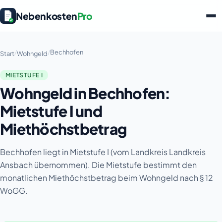
Nebenkosten
Pro
/
/
Bechhofen
Start
Wohngeld
MIETSTUFE I
Wohngeld in Bechhofen:
Mietstufe I und
Miethöchstbetrag
Bechhofen liegt in Mietstufe I (vom Landkreis Landkreis
Ansbach übernommen). Die Mietstufe bestimmt den
monatlichen Miethöchstbetrag beim Wohngeld nach § 12
WoGG.