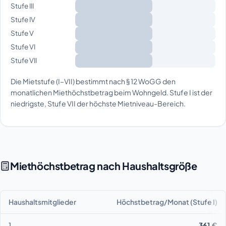
Stufe III
Stufe IV
Stufe V
Stufe VI
Stufe VII
Die Mietstufe (I–VII) bestimmt nach § 12 WoGG den
monatlichen Miethöchstbetrag beim Wohngeld. Stufe I ist der
niedrigste, Stufe VII der höchste Mietniveau-Bereich.
Miethöchstbetrag nach Haushaltsgröße
Haushaltsmitglieder
Höchstbetrag/Monat (Stufe I)
1
361 €