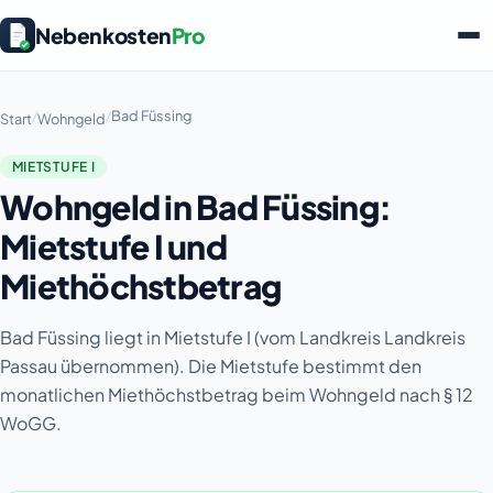
Nebenkosten
Pro
/
/
Bad Füssing
Start
Wohngeld
MIETSTUFE I
Wohngeld in Bad Füssing:
Mietstufe I und
Miethöchstbetrag
Bad Füssing liegt in Mietstufe I (vom Landkreis Landkreis
Passau übernommen). Die Mietstufe bestimmt den
monatlichen Miethöchstbetrag beim Wohngeld nach § 12
WoGG.