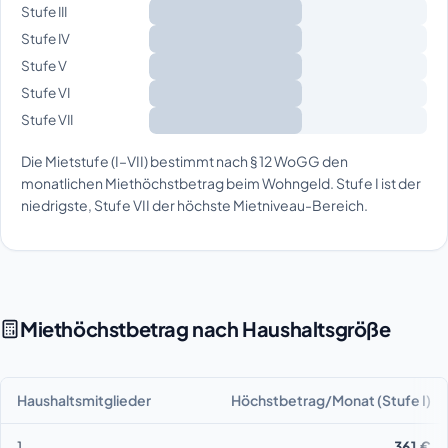
Stufe III
Stufe IV
Stufe V
Stufe VI
Stufe VII
Die Mietstufe (I–VII) bestimmt nach § 12 WoGG den
monatlichen Miethöchstbetrag beim Wohngeld. Stufe I ist der
niedrigste, Stufe VII der höchste Mietniveau-Bereich.
Miethöchstbetrag nach Haushaltsgröße
Haushaltsmitglieder
Höchstbetrag/Monat (Stufe I)
1
361 €