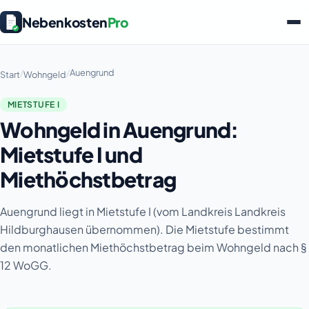
Nebenkosten
Pro
/
/
Auengrund
Start
Wohngeld
MIETSTUFE I
Wohngeld in Auengrund:
Mietstufe I und
Miethöchstbetrag
Auengrund liegt in Mietstufe I (vom Landkreis Landkreis
Hildburghausen übernommen). Die Mietstufe bestimmt
den monatlichen Miethöchstbetrag beim Wohngeld nach §
12 WoGG.