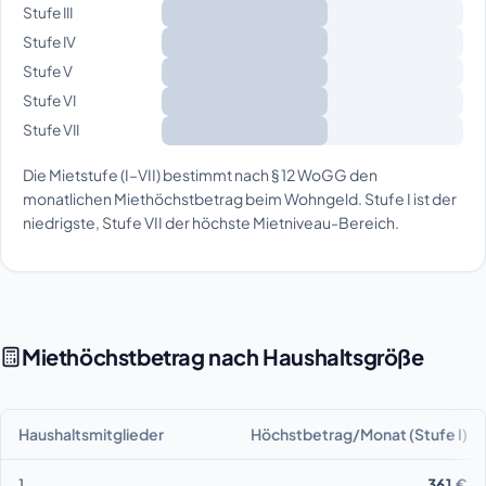
Stufe III
Stufe IV
Stufe V
Stufe VI
Stufe VII
Die Mietstufe (I–VII) bestimmt nach § 12 WoGG den
monatlichen Miethöchstbetrag beim Wohngeld. Stufe I ist der
niedrigste, Stufe VII der höchste Mietniveau-Bereich.
Miethöchstbetrag nach Haushaltsgröße
Haushaltsmitglieder
Höchstbetrag/Monat (Stufe I)
1
361 €