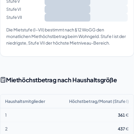
Stufe V
Stufe VI
Stufe VII
Die Mietstufe (I–VII) bestimmt nach § 12 WoGG den
monatlichen Miethöchstbetrag beim Wohngeld. Stufe I ist der
niedrigste, Stufe VII der höchste Mietniveau-Bereich.
Miethöchstbetrag nach Haushaltsgröße
Haushaltsmitglieder
Höchstbetrag/Monat (Stufe I)
1
361 €
2
437 €