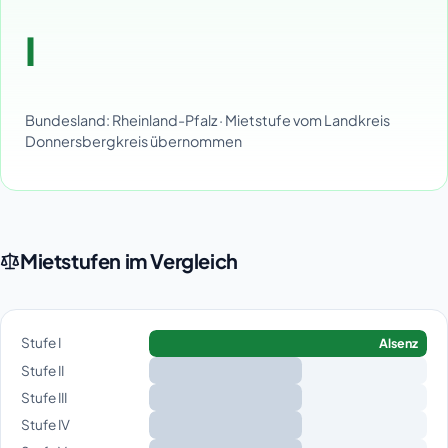
I
Bundesland: Rheinland-Pfalz · Mietstufe vom Landkreis
Donnersbergkreis übernommen
Mietstufen im Vergleich
Stufe I
Alsenz
Stufe II
Stufe III
Stufe IV