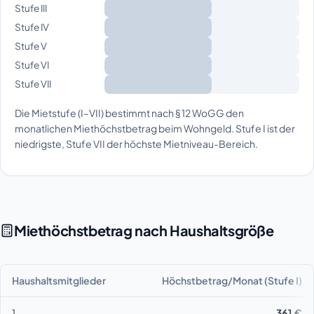
Stufe III
Stufe IV
Stufe V
Stufe VI
Stufe VII
Die Mietstufe (I–VII) bestimmt nach § 12 WoGG den
monatlichen Miethöchstbetrag beim Wohngeld. Stufe I ist der
niedrigste, Stufe VII der höchste Mietniveau-Bereich.
Miethöchstbetrag nach Haushaltsgröße
Haushaltsmitglieder
Höchstbetrag/Monat (Stufe I)
1
361 €