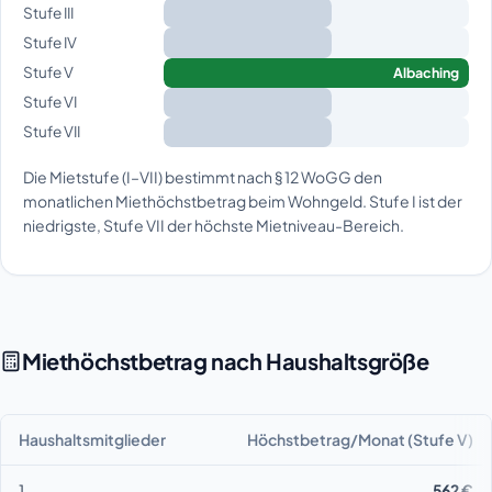
Stufe III
Stufe IV
Stufe V
Albaching
Stufe VI
Stufe VII
Die Mietstufe (I–VII) bestimmt nach § 12 WoGG den
monatlichen Miethöchstbetrag beim Wohngeld. Stufe I ist der
niedrigste, Stufe VII der höchste Mietniveau-Bereich.
Miethöchstbetrag nach Haushaltsgröße
Haushaltsmitglieder
Höchstbetrag/Monat (Stufe V)
1
562 €