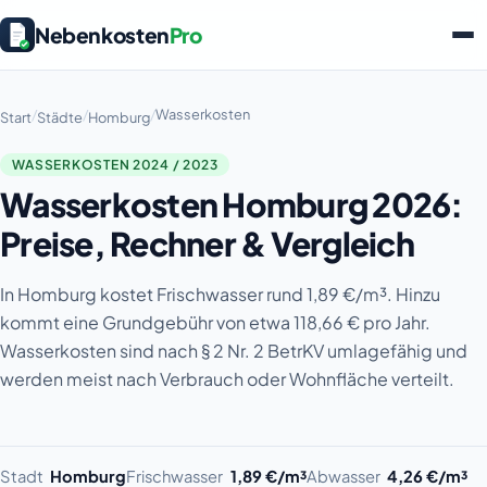
Nebenkosten
Pro
/
/
/
Wasserkosten
Start
Städte
Homburg
WASSERKOSTEN 2024 / 2023
Wasserkosten Homburg 2026:
Preise, Rechner & Vergleich
In Homburg kostet Frischwasser rund 1,89 €/m³. Hinzu
kommt eine Grundgebühr von etwa 118,66 € pro Jahr.
Wasserkosten sind nach § 2 Nr. 2 BetrKV umlagefähig und
werden meist nach Verbrauch oder Wohnfläche verteilt.
Stadt
Homburg
Frischwasser
1,89 €/m³
Abwasser
4,26 €/m³