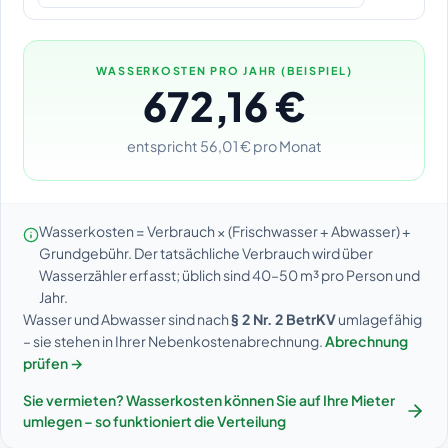
WASSERKOSTEN PRO JAHR (BEISPIEL)
672,16 €
entspricht 56,01 € pro Monat
Wasserkosten = Verbrauch × (Frischwasser + Abwasser) +
Grundgebühr. Der tatsächliche Verbrauch wird über
Wasserzähler erfasst; üblich sind 40–50 m³ pro Person und
Jahr.
Wasser und Abwasser sind nach
§ 2 Nr. 2 BetrKV
umlagefähig
– sie stehen in Ihrer Nebenkostenabrechnung.
Abrechnung
prüfen →
Sie vermieten? Wasserkosten können Sie auf Ihre Mieter
umlegen – so funktioniert die Verteilung