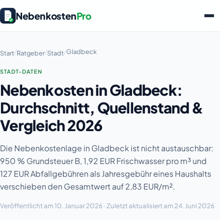
Nebenkosten
Pro
/
/
/
Gladbeck
Start
Ratgeber
Stadt
STADT-DATEN
Nebenkosten in Gladbeck:
Durchschnitt, Quellenstand &
Vergleich 2026
Die Nebenkostenlage in Gladbeck ist nicht austauschbar:
950 % Grundsteuer B, 1,92 EUR Frischwasser pro m³ und
127 EUR Abfallgebühren als Jahresgebühr eines Haushalts
verschieben den Gesamtwert auf 2,83 EUR/m².
Veröffentlicht am 10. Januar 2026 · Zuletzt aktualisiert am 24. Juni 2026