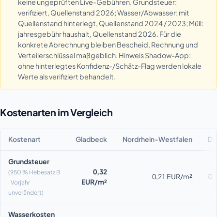
keine ungeprüften Live-Gebühren. Grundsteuer:
verifiziert, Quellenstand 2026; Wasser/Abwasser: mit
Quellenstand hinterlegt, Quellenstand 2024 / 2023; Müll:
jahresgebühr haushalt, Quellenstand 2026. Für die
konkrete Abrechnung bleiben Bescheid, Rechnung und
Verteilerschlüssel maßgeblich. Hinweis Shadow-App:
ohne hinterlegtes Konfidenz-/Schätz-Flag werden lokale
Werte als verifiziert behandelt.
Kostenarten im Vergleich
Kostenart
Gladbeck
Nordrhein-Westfalen
De
Grundsteuer
0,32
(950 % Hebesatz B
0,21 EUR/m²
0,
EUR/m²
· Vorjahr
unverändert)
Wasserkosten