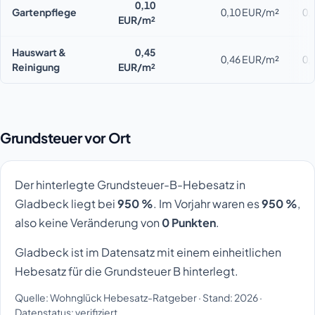
0,10
Gartenpflege
0,10 EUR/m²
0,
EUR/m²
Hauswart &
0,45
0,46 EUR/m²
0,
Reinigung
EUR/m²
Grundsteuer vor Ort
Der hinterlegte Grundsteuer-B-Hebesatz in
Gladbeck liegt bei
950 %
. Im Vorjahr waren es
950 %
,
also keine Veränderung von
0 Punkten
.
Gladbeck ist im Datensatz mit einem einheitlichen
Hebesatz für die Grundsteuer B hinterlegt.
Quelle: Wohnglück Hebesatz-Ratgeber · Stand: 2026 ·
Datenstatus: verifiziert