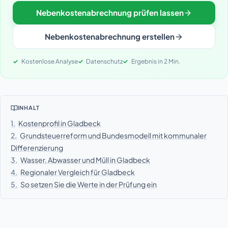
Nebenkostenabrechnung prüfen lassen
Nebenkostenabrechnung erstellen
Kostenlose Analyse
Datenschutz
Ergebnis in 2 Min.
INHALT
1.
Kostenprofil in Gladbeck
2.
Grundsteuerreform und Bundesmodell mit kommunaler
Differenzierung
3.
Wasser, Abwasser und Müll in Gladbeck
4.
Regionaler Vergleich für Gladbeck
5.
So setzen Sie die Werte in der Prüfung ein