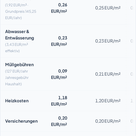
0,26
(1,92 EUR/m³ ·
0,25 EUR/m²
0,
EUR/m²
Grundpreis 145,25
EUR/Jahr)
Abwasser &
Entwässerung
0,23
0,23 EUR/m²
0,
EUR/m²
(3,43 EUR/m³
effektiv)
Müllgebühren
0,09
(127 EUR/Jahr
0,21 EUR/m²
0,
EUR/m²
Jahresgebühr
Haushalt)
1,18
Heizkosten
1,20 EUR/m²
1,
EUR/m²
0,20
Versicherungen
0,20 EUR/m²
0,
EUR/m²