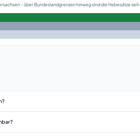
dersachsen – über Bundeslandgrenzen hinweg sind die Hebesätze seit
n?
chbar?