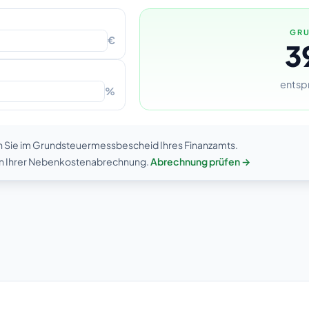
GRU
€
3
entsp
%
n Sie im Grundsteuermessbescheid Ihres Finanzamts.
 in Ihrer Nebenkostenabrechnung.
Abrechnung prüfen →