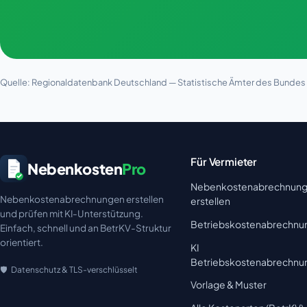
Quelle: Regionaldatenbank Deutschland — Statistische Ämter des Bundes u
Für Vermieter
Nebenkosten
Pro
Nebenkostenabrechnun
Nebenkostenabrechnungen erstellen
erstellen
und prüfen mit KI-Unterstützung.
Betriebskostenabrechnu
Einfach, schnell und an BetrKV-Struktur
orientiert.
KI
Betriebskostenabrechnu
Datenschutz & TLS-verschlüsselt
Vorlage & Muster