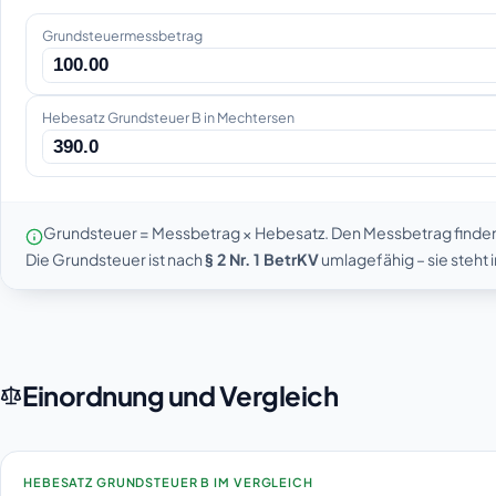
Grundsteuermessbetrag
Hebesatz Grundsteuer B in Mechtersen
Grundsteuer = Messbetrag × Hebesatz. Den Messbetrag finde
Die Grundsteuer ist nach
§ 2 Nr. 1 BetrKV
umlagefähig – sie steht
Einordnung und Vergleich
HEBESATZ GRUNDSTEUER B IM VERGLEICH