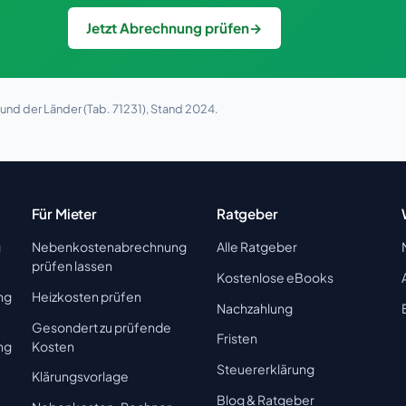
Jetzt Abrechnung prüfen
→
nd der Länder (Tab. 71231), Stand 2024.
Für Mieter
Ratgeber
g
Nebenkostenabrechnung
Alle Ratgeber
prüfen lassen
Kostenlose eBooks
ng
Heizkosten prüfen
Nachzahlung
Gesondert zu prüfende
Fristen
ng
Kosten
Steuererklärung
Klärungsvorlage
Blog & Ratgeber