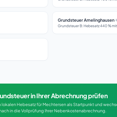
Grundsteuer Amelinghausen
Grundsteuer B: Hebesatz 440 % mit
undsteuer in Ihrer Abrechnung prüfen
 lokalen Hebesatz für Mechtersen als Startpunkt und wechse
nach in die Vollprüfung Ihrer Nebenkostenabrechnung.