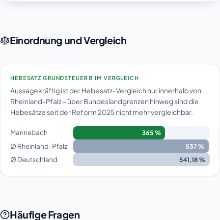
Einordnung und Vergleich
HEBESATZ GRUNDSTEUER B IM VERGLEICH
Aussagekräftig ist der Hebesatz-Vergleich nur innerhalb von
Rheinland-Pfalz – über Bundeslandgrenzen hinweg sind die
Hebesätze seit der Reform 2025 nicht mehr vergleichbar.
Mannebach
365 %
Ø Rheinland-Pfalz
537 %
Ø Deutschland
541,18 %
Häufige Fragen