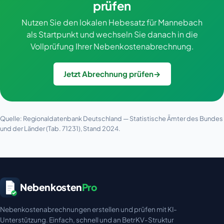
prüfen
Nutzen Sie den lokalen Hebesatz für Mannebach
als Startpunkt und wechseln Sie danach in die
Vollprüfung Ihrer Nebenkostenabrechnung.
Jetzt Abrechnung prüfen
→
Quelle: Regionaldatenbank Deutschland — Statistische Ämter des Bundes
und der Länder (Tab. 71231), Stand 2024.
Nebenkosten
Pro
Nebenkostenabrechnungen erstellen und prüfen mit KI-
Unterstützung. Einfach, schnell und an BetrKV-Struktur