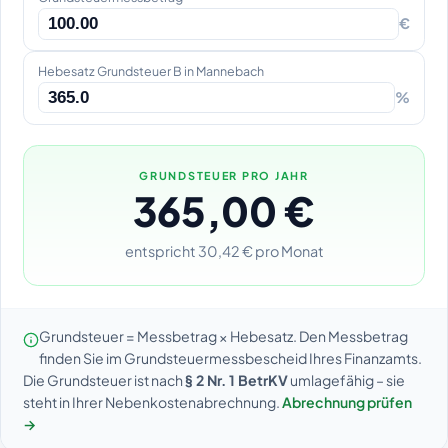
€
Hebesatz Grundsteuer B in Mannebach
%
GRUNDSTEUER PRO JAHR
365,00 €
entspricht 30,42 € pro Monat
Grundsteuer = Messbetrag × Hebesatz. Den Messbetrag
finden Sie im Grundsteuermessbescheid Ihres Finanzamts.
Die Grundsteuer ist nach
§ 2 Nr. 1 BetrKV
umlagefähig – sie
steht in Ihrer Nebenkostenabrechnung.
Abrechnung prüfen
→