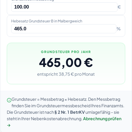
€
Hebesatz Grundsteuer B in Malbergweich
%
GRUNDSTEUER PRO JAHR
465,00 €
entspricht 38,75 € pro Monat
Grundsteuer = Messbetrag × Hebesatz. Den Messbetrag
finden Sie im Grundsteuermessbescheid Ihres Finanzamts.
Die Grundsteuer ist nach
§ 2 Nr. 1 BetrKV
umlagefähig – sie
steht in Ihrer Nebenkostenabrechnung.
Abrechnung prüfen
→