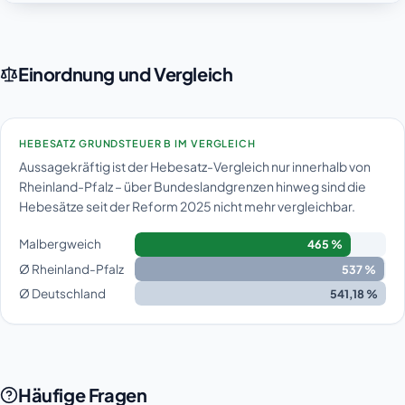
Einordnung und Vergleich
HEBESATZ GRUNDSTEUER B IM VERGLEICH
Aussagekräftig ist der Hebesatz-Vergleich nur innerhalb von
Rheinland-Pfalz – über Bundeslandgrenzen hinweg sind die
Hebesätze seit der Reform 2025 nicht mehr vergleichbar.
Malbergweich
465 %
Ø Rheinland-Pfalz
537 %
Ø Deutschland
541,18 %
Häufige Fragen