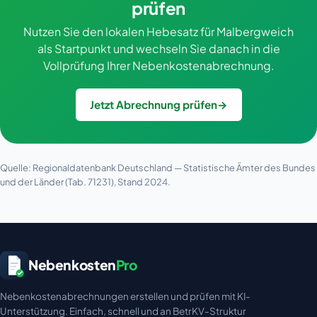
prüfen
Nutzen Sie den lokalen Hebesatz für Malbergweich
als Startpunkt und wechseln Sie danach in die
Vollprüfung Ihrer Nebenkostenabrechnung.
Jetzt Abrechnung prüfen
→
Quelle: Regionaldatenbank Deutschland — Statistische Ämter des Bundes
und der Länder (Tab. 71231), Stand 2024.
Nebenkosten
Pro
Nebenkostenabrechnungen erstellen und prüfen mit KI-
Unterstützung. Einfach, schnell und an BetrKV-Struktur