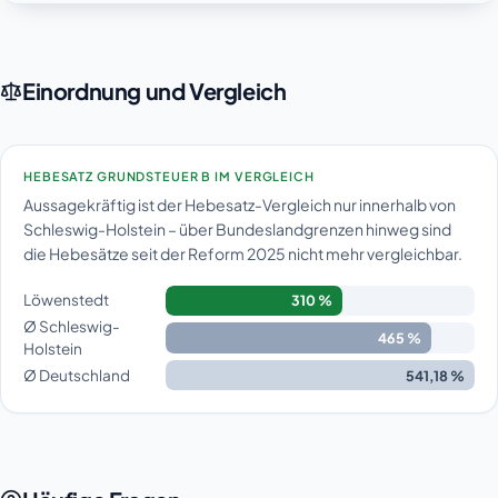
Einordnung und Vergleich
HEBESATZ GRUNDSTEUER B IM VERGLEICH
Aussagekräftig ist der Hebesatz-Vergleich nur innerhalb von
Schleswig-Holstein – über Bundeslandgrenzen hinweg sind
die Hebesätze seit der Reform 2025 nicht mehr vergleichbar.
Löwenstedt
310 %
Ø Schleswig-
465 %
Holstein
Ø Deutschland
541,18 %