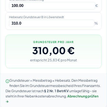
€
Hebesatz Grundsteuer B in Löwenstedt
%
GRUNDSTEUER PRO JAHR
310,00 €
entspricht 25,83 € pro Monat
Grundsteuer = Messbetrag × Hebesatz. Den Messbetrag
finden Sie im Grundsteuermessbescheid Ihres Finanzamts.
Die Grundsteuer ist nach
§ 2 Nr. 1 BetrKV
umlagefähig – sie
steht in Ihrer Nebenkostenabrechnung.
Abrechnung prüfen
→