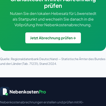
prüfen
Nutzen Sie den lokalen Hebesatz für Löwenstedt
als Startpunkt und wechseln Sie danach in die
Vollprüfung Ihrer Nebenkostenabrechnung.
Jetzt Abrechnung prüfen
→
Quelle: Regionaldatenbank Deutschland — Statistische Ämter des Bundes
und der Länder (Tab. 71231), Stand 2024.
Nebenkosten
Pro
Nebenkostenabrechnungen erstellen und prüfen mit KI-