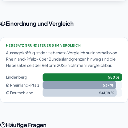
Einordnung und Vergleich
HEBESATZ GRUNDSTEUER B IM VERGLEICH
Aussagekräftig ist der Hebesatz-Vergleich nur innerhalb von
Rheinland-Pfalz – über Bundeslandgrenzen hinweg sind die
Hebesätze seit der Reform 2025 nicht mehr vergleichbar.
Lindenberg
580 %
Ø Rheinland-Pfalz
537 %
Ø Deutschland
541,18 %
Häufige Fragen