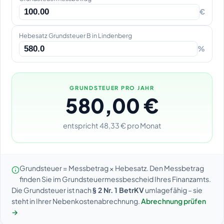
€
Hebesatz Grundsteuer B in Lindenberg
%
GRUNDSTEUER PRO JAHR
580,00 €
entspricht 48,33 € pro Monat
Grundsteuer = Messbetrag × Hebesatz. Den Messbetrag
finden Sie im Grundsteuermessbescheid Ihres Finanzamts.
Die Grundsteuer ist nach
§ 2 Nr. 1 BetrKV
umlagefähig – sie
steht in Ihrer Nebenkostenabrechnung.
Abrechnung prüfen
→