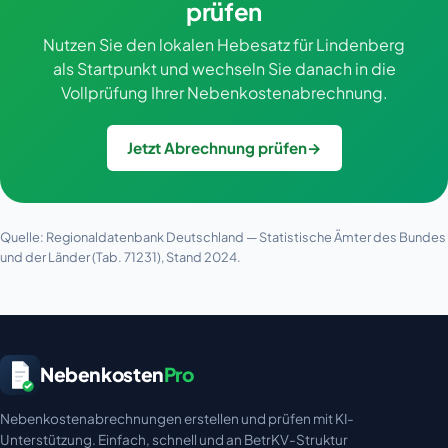
prüfen
Nutzen Sie den lokalen Hebesatz für Lindenberg
als Startpunkt und wechseln Sie danach in die
Vollprüfung Ihrer Nebenkostenabrechnung.
Jetzt Abrechnung prüfen
→
Quelle: Regionaldatenbank Deutschland — Statistische Ämter des Bundes
und der Länder (Tab. 71231), Stand 2024.
Nebenkosten
Pro
Nebenkostenabrechnungen erstellen und prüfen mit KI-
Unterstützung. Einfach, schnell und an BetrKV-Struktur