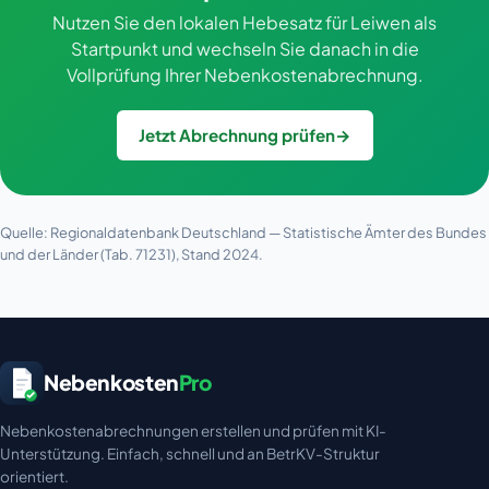
Nutzen Sie den lokalen Hebesatz für Leiwen als
Startpunkt und wechseln Sie danach in die
Vollprüfung Ihrer Nebenkostenabrechnung.
Jetzt Abrechnung prüfen
→
Quelle: Regionaldatenbank Deutschland — Statistische Ämter des Bundes
und der Länder (Tab. 71231), Stand 2024.
Nebenkosten
Pro
Nebenkostenabrechnungen erstellen und prüfen mit KI-
Unterstützung. Einfach, schnell und an BetrKV-Struktur
orientiert.