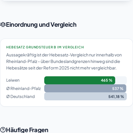
Einordnung und Vergleich
HEBESATZ GRUNDSTEUER B IM VERGLEICH
Aussagekräftig ist der Hebesatz-Vergleich nur innerhalb von
Rheinland-Pfalz – über Bundeslandgrenzen hinweg sind die
Hebesätze seit der Reform 2025 nicht mehr vergleichbar.
Leiwen
465 %
Ø Rheinland-Pfalz
537 %
Ø Deutschland
541,18 %
Häufige Fragen