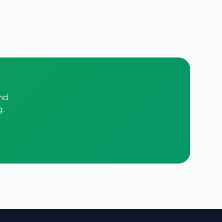
und
g.