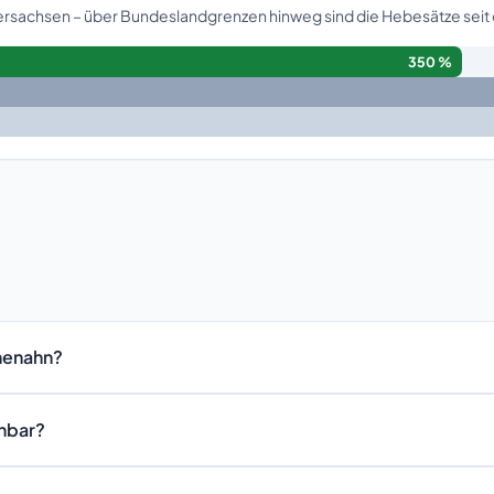
dersachsen – über Bundeslandgrenzen hinweg sind die Hebesätze seit
350 %
henahn?
chbar?