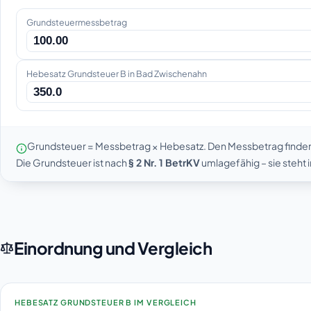
Grundsteuermessbetrag
Hebesatz Grundsteuer B in Bad Zwischenahn
Grundsteuer = Messbetrag × Hebesatz. Den Messbetrag finde
Die Grundsteuer ist nach
§ 2 Nr. 1 BetrKV
umlagefähig – sie steht
Einordnung und Vergleich
HEBESATZ GRUNDSTEUER B IM VERGLEICH