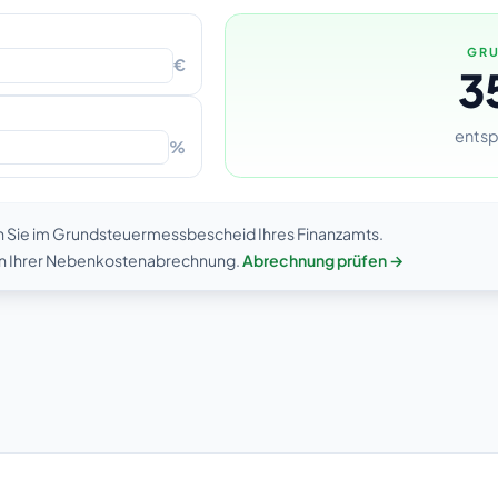
GRU
€
3
entsp
%
n Sie im Grundsteuermessbescheid Ihres Finanzamts.
 in Ihrer Nebenkostenabrechnung.
Abrechnung prüfen →