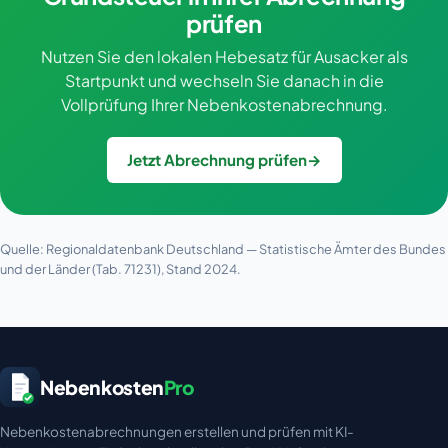
prüfen
Nutzen Sie den lokalen Hebesatz für Ausacker als
Startpunkt und wechseln Sie danach in die
Vollprüfung Ihrer Nebenkostenabrechnung.
Jetzt Abrechnung prüfen
→
Quelle: Regionaldatenbank Deutschland — Statistische Ämter des Bundes
und der Länder (Tab. 71231), Stand 2024.
Nebenkosten
Pro
Nebenkostenabrechnungen erstellen und prüfen mit KI-