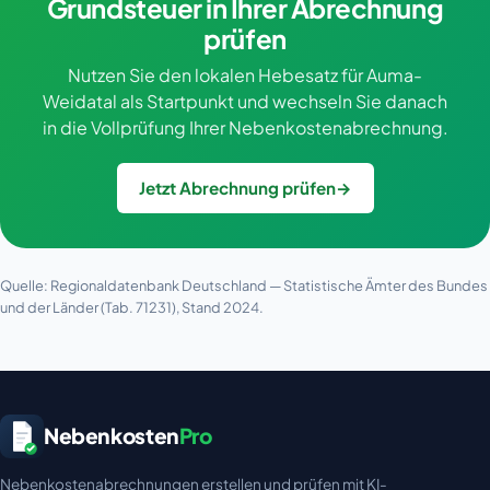
Grundsteuer in Ihrer Abrechnung
prüfen
Nutzen Sie den lokalen Hebesatz für Auma-
Weidatal als Startpunkt und wechseln Sie danach
in die Vollprüfung Ihrer Nebenkostenabrechnung.
Jetzt Abrechnung prüfen
→
Quelle: Regionaldatenbank Deutschland — Statistische Ämter des Bundes
und der Länder (Tab. 71231), Stand 2024.
Nebenkosten
Pro
Nebenkostenabrechnungen erstellen und prüfen mit KI-