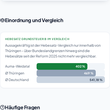
Einordnung und Vergleich
HEBESATZ GRUNDSTEUER B IM VERGLEICH
Aussagekräftig ist der Hebesatz-Vergleich nur innerhalb von
Thüringen – über Bundeslandgrenzen hinweg sind die
Hebesätze seit der Reform 2025 nicht mehr vergleichbar.
Auma-Weidatal
402 %
Ø Thüringen
469 %
Ø Deutschland
541,18 %
Häufige Fragen