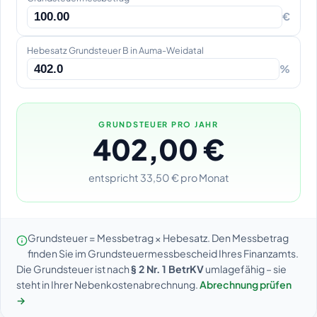
€
Hebesatz Grundsteuer B in Auma-Weidatal
%
GRUNDSTEUER PRO JAHR
402,00 €
entspricht 33,50 € pro Monat
Grundsteuer = Messbetrag × Hebesatz. Den Messbetrag
finden Sie im Grundsteuermessbescheid Ihres Finanzamts.
Die Grundsteuer ist nach
§ 2 Nr. 1 BetrKV
umlagefähig – sie
steht in Ihrer Nebenkostenabrechnung.
Abrechnung prüfen
→