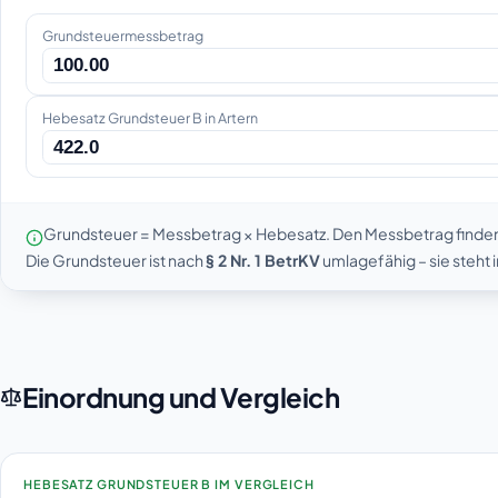
Grundsteuermessbetrag
Hebesatz Grundsteuer B in Artern
Grundsteuer = Messbetrag × Hebesatz. Den Messbetrag finde
Die Grundsteuer ist nach
§ 2 Nr. 1 BetrKV
umlagefähig – sie steht
Einordnung und Vergleich
HEBESATZ GRUNDSTEUER B IM VERGLEICH