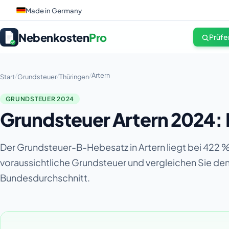
Made in Germany
Nebenkosten
Pro
Prüfe
/
/
/
Artern
Start
Grundsteuer
Thüringen
GRUNDSTEUER 2024
Grundsteuer Artern 2024:
Der Grundsteuer-B-Hebesatz in Artern liegt bei 422 %
voraussichtliche Grundsteuer und vergleichen Sie d
Bundesdurchschnitt.