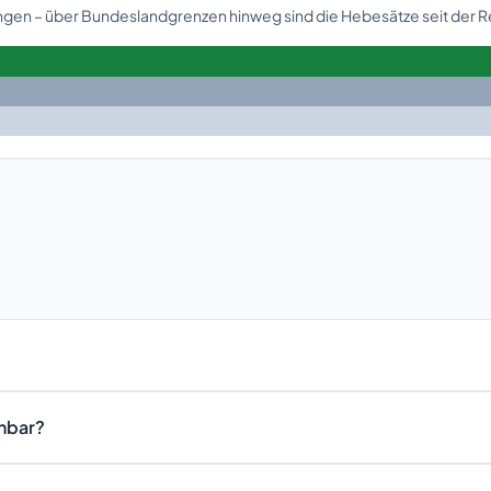
ringen – über Bundeslandgrenzen hinweg sind die Hebesätze seit der 
chbar?