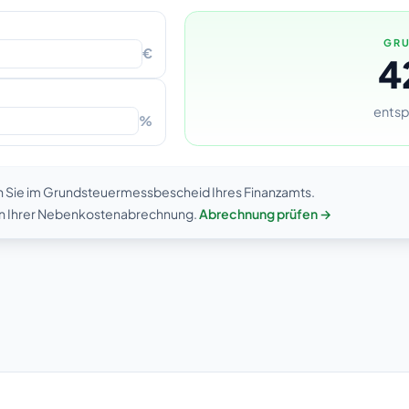
GRU
€
4
entsp
%
n Sie im Grundsteuermessbescheid Ihres Finanzamts.
 in Ihrer Nebenkostenabrechnung.
Abrechnung prüfen →