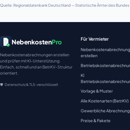
Quelle: Regionaldatenbank Deutschland — Statistische Ämter des Bundes u
Für Vermieter
Nebenkosten
Pro
Nebenkostenabrechnun
Nebenkostenabrechnungen erstellen
erstellen
und prüfen mit KI-Unterstützung.
Betriebskostenabrechnu
Einfach, schnell und an BetrKV-Struktur
orientiert.
KI
Betriebskostenabrechnu
Datenschutz & TLS-verschlüsselt
Vorlage & Muster
Alle Kostenarten (BetrKV)
Gewerbliche Abrechnung
Preise & Pakete