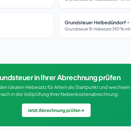
Grundsteuer Helbedündorf
Grundsteuer B: Hebesatz 390 % mit
undsteuer in Ihrer Abrechnung prüfen
den lokalen Hebesatz für Artern als Startpunkt und wechseln
nach in die Vollprüfung Ihrer Nebenkostenabrechnung.
Jetzt Abrechnung prüfen
→