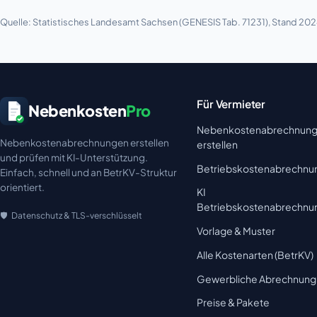
Quelle: Statistisches Landesamt Sachsen (GENESIS Tab. 71231), Stand 202
Für Vermieter
Nebenkosten
Pro
Nebenkostenabrechnun
Nebenkostenabrechnungen erstellen
erstellen
und prüfen mit KI-Unterstützung.
Betriebskostenabrechnu
Einfach, schnell und an BetrKV-Struktur
orientiert.
KI
Betriebskostenabrechnu
Datenschutz & TLS-verschlüsselt
Vorlage & Muster
Alle Kostenarten (BetrKV)
Gewerbliche Abrechnung
Preise & Pakete