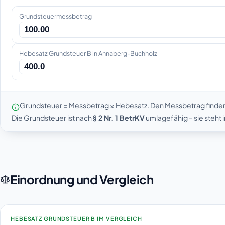
Grundsteuermessbetrag
Hebesatz Grundsteuer B in Annaberg-Buchholz
Grundsteuer = Messbetrag × Hebesatz. Den Messbetrag finde
Die Grundsteuer ist nach
§ 2 Nr. 1 BetrKV
umlagefähig – sie steht
Einordnung und Vergleich
HEBESATZ GRUNDSTEUER B IM VERGLEICH