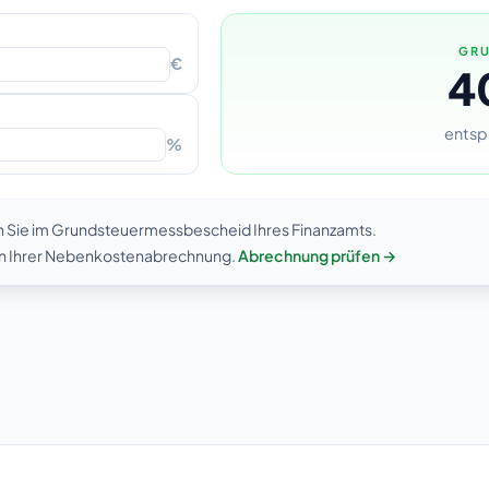
GRU
€
4
entsp
%
n Sie im Grundsteuermessbescheid Ihres Finanzamts.
 in Ihrer Nebenkostenabrechnung.
Abrechnung prüfen →