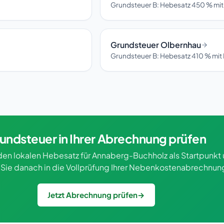
Grundsteuer B: Hebesatz 450 % mit
Grundsteuer Olbernhau
Grundsteuer B: Hebesatz 410 % mit 
undsteuer in Ihrer Abrechnung prüfen
den lokalen Hebesatz für Annaberg-Buchholz als Startpunkt
Sie danach in die Vollprüfung Ihrer Nebenkostenabrechnun
Jetzt Abrechnung prüfen
→