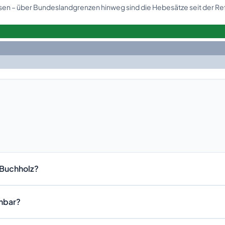
hsen – über Bundeslandgrenzen hinweg sind die Hebesätze seit der Re
-Buchholz?
chbar?