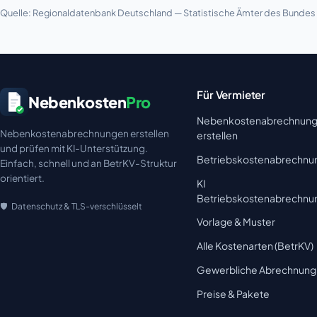
Quelle: Regionaldatenbank Deutschland — Statistische Ämter des Bundes u
Für Vermieter
Nebenkosten
Pro
Nebenkostenabrechnun
Nebenkostenabrechnungen erstellen
erstellen
und prüfen mit KI-Unterstützung.
Betriebskostenabrechnu
Einfach, schnell und an BetrKV-Struktur
orientiert.
KI
Betriebskostenabrechnu
Datenschutz & TLS-verschlüsselt
Vorlage & Muster
Alle Kostenarten (BetrKV)
Gewerbliche Abrechnung
Preise & Pakete