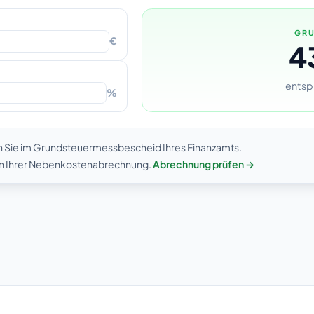
GRU
€
4
entsp
%
n Sie im Grundsteuermessbescheid Ihres Finanzamts.
 in Ihrer Nebenkostenabrechnung.
Abrechnung prüfen →