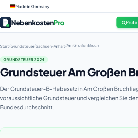
Made in Germany
Nebenkosten
Pro
Prüfe
/
/
/
Am Großen Bruch
Start
Grundsteuer
Sachsen-Anhalt
GRUNDSTEUER 2024
Grundsteuer Am Großen Br
Der Grundsteuer-B-Hebesatz in Am Großen Bruch lieg
voraussichtliche Grundsteuer und vergleichen Sie d
Bundesdurchschnitt.