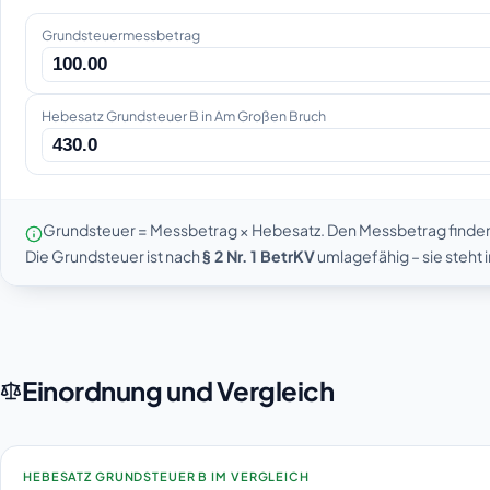
Grundsteuermessbetrag
Hebesatz Grundsteuer B in Am Großen Bruch
Grundsteuer = Messbetrag × Hebesatz. Den Messbetrag finde
Die Grundsteuer ist nach
§ 2 Nr. 1 BetrKV
umlagefähig – sie steht
Einordnung und Vergleich
HEBESATZ GRUNDSTEUER B IM VERGLEICH