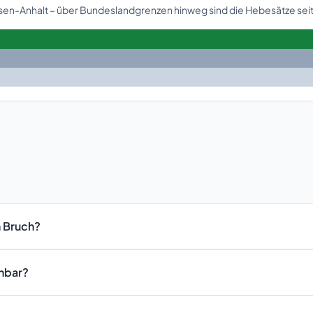
hsen-Anhalt – über Bundeslandgrenzen hinweg sind die Hebesätze seit
n Bruch?
chbar?