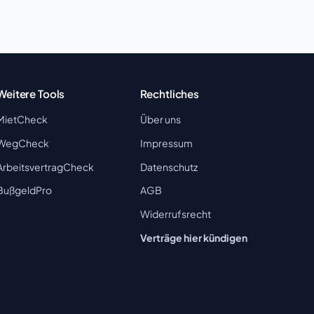
Weitere Tools
Rechtliches
MietCheck
Über uns
WegCheck
Impressum
ArbeitsvertragCheck
Datenschutz
BußgeldPro
AGB
Widerrufsrecht
Verträge hier kündigen