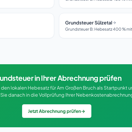
Grundsteuer Sülzetal
Grundsteuer B: Hebesatz 400 % mit
undsteuer in Ihrer Abrechnung prüfen
 den lokalen Hebesatz für Am Großen Bruch als Startpunkt 
Sie danach in die Vollprüfung Ihrer Nebenkostenabrechnun
Jetzt Abrechnung prüfen
→