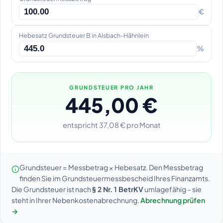
€
Hebesatz Grundsteuer B in Alsbach-Hähnlein
%
GRUNDSTEUER PRO JAHR
445,00 €
entspricht 37,08 € pro Monat
Grundsteuer = Messbetrag × Hebesatz. Den Messbetrag
finden Sie im Grundsteuermessbescheid Ihres Finanzamts.
Die Grundsteuer ist nach
§ 2 Nr. 1 BetrKV
umlagefähig – sie
steht in Ihrer Nebenkostenabrechnung.
Abrechnung prüfen
→