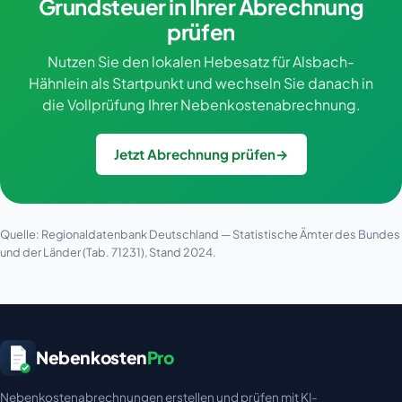
Grundsteuer in Ihrer Abrechnung
prüfen
Nutzen Sie den lokalen Hebesatz für Alsbach-
Hähnlein als Startpunkt und wechseln Sie danach in
die Vollprüfung Ihrer Nebenkostenabrechnung.
Jetzt Abrechnung prüfen
→
Quelle: Regionaldatenbank Deutschland — Statistische Ämter des Bundes
und der Länder (Tab. 71231), Stand 2024.
Nebenkosten
Pro
Nebenkostenabrechnungen erstellen und prüfen mit KI-