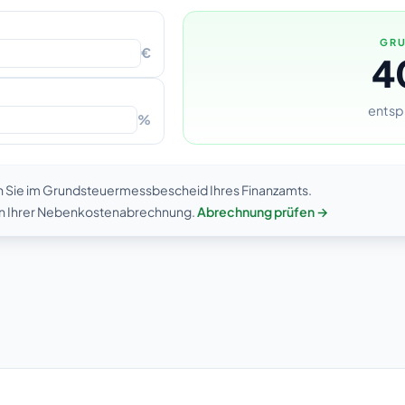
GRU
€
4
entsp
%
n Sie im Grundsteuermessbescheid Ihres Finanzamts.
 in Ihrer Nebenkostenabrechnung.
Abrechnung prüfen →