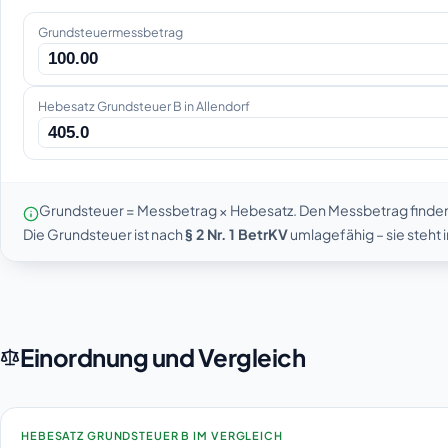
Grundsteuermessbetrag
Hebesatz Grundsteuer B in Allendorf
Grundsteuer = Messbetrag × Hebesatz. Den Messbetrag finde
Die Grundsteuer ist nach
§ 2 Nr. 1 BetrKV
umlagefähig – sie steht
Einordnung und Vergleich
HEBESATZ GRUNDSTEUER B IM VERGLEICH