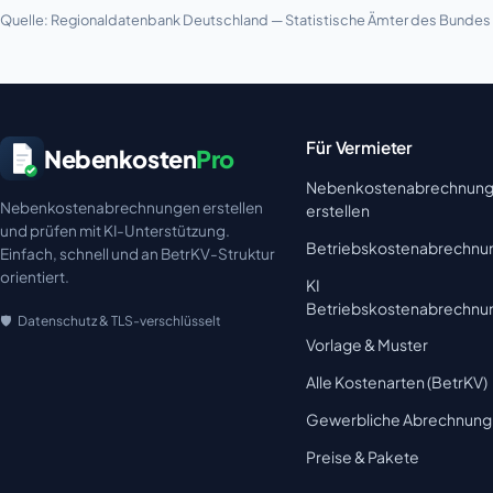
Quelle: Regionaldatenbank Deutschland — Statistische Ämter des Bundes u
Für Vermieter
Nebenkosten
Pro
Nebenkostenabrechnun
Nebenkostenabrechnungen erstellen
erstellen
und prüfen mit KI-Unterstützung.
Betriebskostenabrechnu
Einfach, schnell und an BetrKV-Struktur
orientiert.
KI
Betriebskostenabrechnu
Datenschutz & TLS-verschlüsselt
Vorlage & Muster
Alle Kostenarten (BetrKV)
Gewerbliche Abrechnung
Preise & Pakete