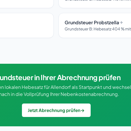
Grundsteuer Probstzella
Grundsteuer B: Hebesatz 404 % mit
undsteuer in Ihrer Abrechnung prüfen
n lokalen Hebesatz für Allendorf als Startpunkt und wechsel
nach in die Vollprüfung Ihrer Nebenkostenabrechnung.
Jetzt Abrechnung prüfen
→