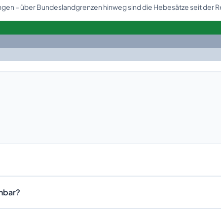
ringen – über Bundeslandgrenzen hinweg sind die Hebesätze seit der 
chbar?