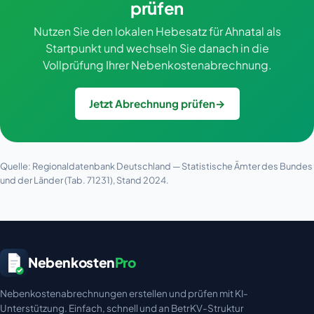
prüfen
Nutzen Sie den lokalen Hebesatz für Ahnatal als
Startpunkt und wechseln Sie danach in die
Vollprüfung Ihrer Nebenkostenabrechnung.
Jetzt Abrechnung prüfen
→
Quelle: Regionaldatenbank Deutschland — Statistische Ämter des Bundes
und der Länder (Tab. 71231), Stand 2024.
Nebenkosten
Pro
Nebenkostenabrechnungen erstellen und prüfen mit KI-
Unterstützung. Einfach, schnell und an BetrKV-Struktur