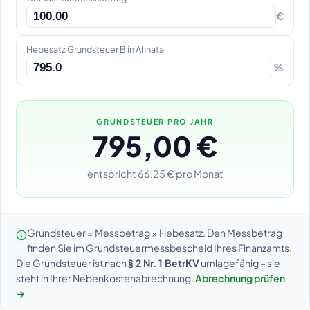
€
Hebesatz Grundsteuer B in Ahnatal
%
GRUNDSTEUER PRO JAHR
795,00 €
entspricht 66,25 € pro Monat
Grundsteuer = Messbetrag × Hebesatz. Den Messbetrag
finden Sie im Grundsteuermessbescheid Ihres Finanzamts.
Die Grundsteuer ist nach
§ 2 Nr. 1 BetrKV
umlagefähig – sie
steht in Ihrer Nebenkostenabrechnung.
Abrechnung prüfen
→