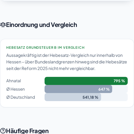
Einordnung und Vergleich
HEBESATZ GRUNDSTEUER B IM VERGLEICH
Aussagekräftig ist der Hebesatz-Vergleich nur innerhalb von
Hessen – über Bundeslandgrenzen hinweg sind die Hebesätze
seit der Reform 2025 nicht mehr vergleichbar.
Ahnatal
795 %
Ø Hessen
647 %
Ø Deutschland
541,18 %
Häufige Fragen