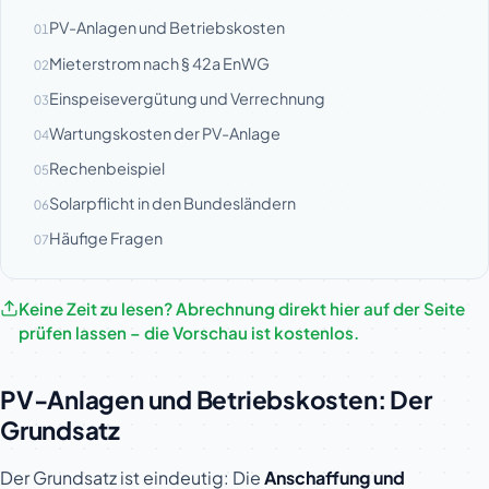
PV-Anlagen und Betriebskosten
01
Mieterstrom nach § 42a EnWG
02
Einspeisevergütung und Verrechnung
03
Wartungskosten der PV-Anlage
04
Rechenbeispiel
05
Solarpflicht in den Bundesländern
06
Häufige Fragen
07
Keine Zeit zu lesen? Abrechnung direkt hier auf der Seite
prüfen lassen – die Vorschau ist kostenlos.
PV-Anlagen und Betriebskosten: Der
Grundsatz
Der Grundsatz ist eindeutig: Die
Anschaffung und