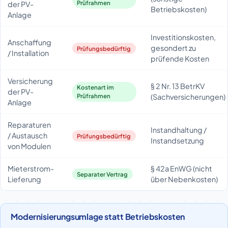
Prüfrahmen
der PV-
Betriebskosten)
Anlage
Investitionskosten,
Anschaffung
gesondert zu
Prüfungsbedürftig
/ Installation
prüfende Kosten
Versicherung
§ 2 Nr. 13 BetrKV
Kostenart im
der PV-
(Sachversicherungen)
Prüfrahmen
Anlage
Reparaturen
Instandhaltung /
/ Austausch
Prüfungsbedürftig
Instandsetzung
von Modulen
Mieterstrom-
§ 42a EnWG (nicht
Separater Vertrag
Lieferung
über Nebenkosten)
Modernisierungsumlage statt Betriebskosten