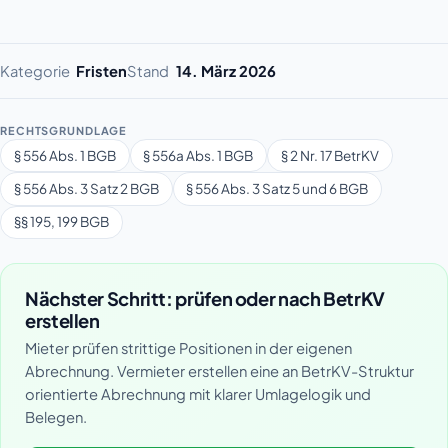
Kategorie
Fristen
Stand
14. März 2026
RECHTSGRUNDLAGE
§ 556 Abs. 1 BGB
§ 556a Abs. 1 BGB
§ 2 Nr. 17 BetrKV
§ 556 Abs. 3 Satz 2 BGB
§ 556 Abs. 3 Satz 5 und 6 BGB
§§ 195, 199 BGB
Nächster Schritt: prüfen oder nach BetrKV
erstellen
Mieter prüfen strittige Positionen in der eigenen
Abrechnung. Vermieter erstellen eine an BetrKV-Struktur
orientierte Abrechnung mit klarer Umlagelogik und
Belegen.