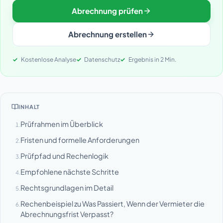
Abrechnung prüfen
Abrechnung erstellen
Kostenlose Analyse
Datenschutz
Ergebnis in 2 Min.
INHALT
Prüfrahmen im Überblick
1.
Fristen und formelle Anforderungen
2.
Prüfpfad und Rechenlogik
3.
Empfohlene nächste Schritte
4.
Rechtsgrundlagen im Detail
5.
Rechenbeispiel zu Was Passiert, Wenn der Vermieter die
6.
Abrechnungsfrist Verpasst?