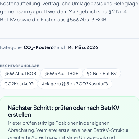
Kostenaufteilung, vertragliche Umlagebasis und Beleglage
gemeinsam geprüft werden. Maßgeblich sind § 2 Nr. 4
BetrKV sowie die Fristen aus § 556 Abs. 3 BGB.
Kategorie
CO₂-Kosten
Stand
14. März 2026
RECHTSGRUNDLAGE
§ 556 Abs. 1 BGB
§ 556a Abs. 1 BGB
§ 2 Nr. 4 BetrKV
CO2KostAufG
Anlage zu §§ 5 bis 7 CO2KostAufG
Nächster Schritt: prüfen oder nach BetrKV
erstellen
Mieter prüfen strittige Positionen in der eigenen
Abrechnung. Vermieter erstellen eine an BetrKV-Struktur
orientierte Abrechnung mit klarer Umlagelogik und