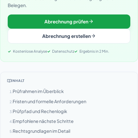
Belegen.
Abrechnung prüfen
Abrechnung erstellen
Kostenlose Analyse
Datenschutz
Ergebnis in 2 Min.
INHALT
Prüfrahmen im Überblick
1.
Fristen und formelle Anforderungen
2.
Prüfpfad und Rechenlogik
3.
Empfohlene nächste Schritte
4.
Rechtsgrundlagen im Detail
5.